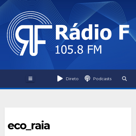
Skip
to
content
Direto
Podcasts
eco_raia