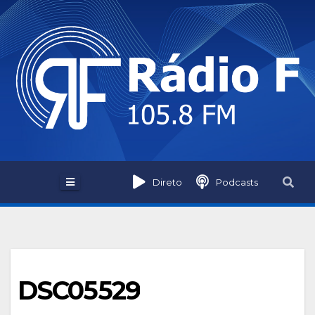
Skip
to
content
Direto
Podcasts
DSC05529